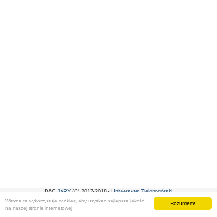
D&C
JARY
(C) 2017-2018 -
Uniwersytet Zielonogórski
Witryna ta wykorzystuje cookies, aby uzyskać najlepszą jakość
Rozumiem!
na naszej stronie internetowej