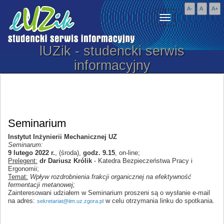
A-
A
A+
Toggle
Navigation
lUZik - studencki serwis
informacyjny
Seminarium
Instytut Inżynierii Mechanicznej UZ
Seminarum:
9 lutego 2022 r.
, (środa),
godz. 9.15
, on-line;
Prelegent:
dr Dariusz Królik
- Katedra Bezpieczeństwa Pracy i
Ergonomii;
Temat:
Wpływ rozdrobnienia frakcji organicznej na efektywność
fermentacji metanowej;
Zainteresowani udziałem w Seminarium proszeni są o wysłanie e-mail
na adres:
w celu otrzymania linku do spotkania.
sekretariat@iim.uz.zgora.pl